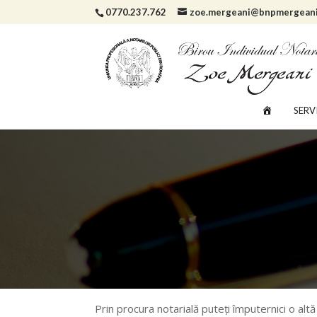
0770.237.762
zoe.mergeani@bnpmergeani
SERVI
Prin procura notarială puteți împuternici o al