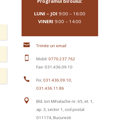
Programul biroului:
LUNI – JOI
9:00 – 16:00
VINERI
9:00 – 14:00

Trimite un email

Mobil:
0770.237.762
Fax: 031.436.09.10

Fix:
031.436.09.10
,
031.436.11.86

Bld. Ion Mihalache nr. 65, et. 1,
ap. 3, sector 1, cod postal
011174, Bucuresti