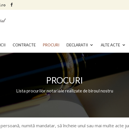
.ro
CII
CONTRACTE
PROCURI
DECLARATII
ALTE ACTE
PROCURI
Lista procurilor notariale realizate de biroul nostru
tă persoană, numită mandatar, să încheie unul sau mai multe acte ju